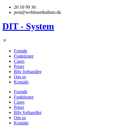
Videre
20 10 99 36
til
post@webhusetballum.dk
indhold
DIT
- System
Forside
Funktioner
Cases
Priser
Bliv forhandler
Om os
Kontakt
Forside
Funktioner
Cases
Priser
Bliv forhandler
Om os
Kontakt