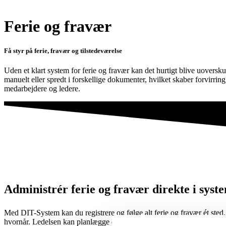
Ferie og fravær
Få styr på ferie, fravær og tilstedeværelse
Uden et klart system for ferie og fravær kan det hurtigt blive uoversk
manuelt eller spredt i forskellige dokumenter, hvilket skaber forvirrin
medarbejdere og ledere.
Administrér ferie og fravær direkte i syst
Med DIT-System kan du registrere og følge alt ferie og fravær ét sted.
hvornår. Ledelsen kan planlægge opgaver og ressourcer ud fra reelle da