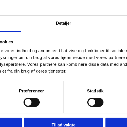
k over fravær og skaber gennemsigtighed, der gør planlægning og administ
Detaljer
ookies
se vores indhold og annoncer, til at vise dig funktioner til sociale
oplysninger om din brug af vores hjemmeside med vores partnere i
ysepartnere. Vores partnere kan kombinere disse data med andr
et fra din brug af deres tjenester.
Præferencer
Statistik
 med
DIT-System
Tillad valgte