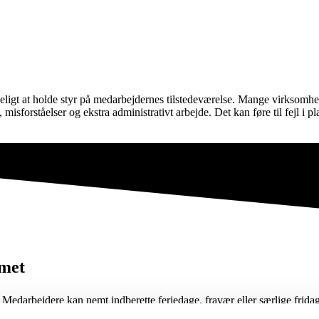
ueligt at holde styr på medarbejdernes tilstedeværelse. Mange virksomhe
g, misforståelser og ekstra administrativt arbejde. Det kan føre til fejl 
emet
 Medarbejdere kan nemt indberette feriedage, fravær eller særlige fridag
ta, og samtidig sikrer systemet korrekt registrering til løn og økonomi.