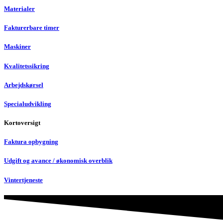
Materialer
Fakturerbare timer
Maskiner
Kvalitetssikring
Arbejdskørsel
Specialudvikling
Kortoversigt
Faktura opbygning
Udgift og avance / økonomisk overblik
Vintertjeneste