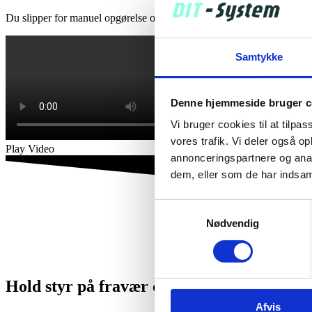
Du slipper for manuel opgørelse og dobbelttjek, får et samlet histori
Samtykke
Denne hjemmeside bruger c
Vi bruger cookies til at tilpas
vores trafik. Vi deler også 
Play Video
annonceringspartnere og anal
dem, eller som de har indsaml
Samtykkevalg
Nødvendig
Hold styr på fravær og planlæg smartere
Afvis